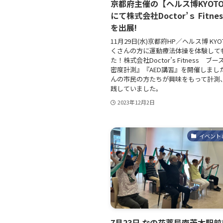
京都府主催の【ヘルス博KYOTO
にて株式会社Doctor’ｓ Fitne
を出展!
11月29日(水)京都府HP／ヘルス博 KYOT
くさんの方に運動療法体操を体験して
た！株式会社Doctor’s Fitness ブ
密度計測』『AED講習』を開催しまし
んの市民の方たちが興味をもって計測、
践していました。
2023年12月2日
イベント
7月23日 なの花薬局南茨木駅前