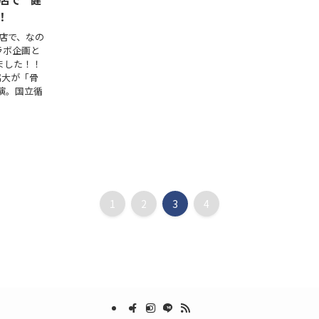
！
前店で、なの
コラボ企画と
ました！！
脇大が「骨
演。国立循
1
2
3
4