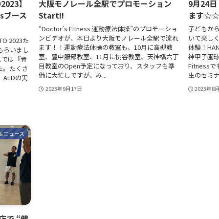
2023】
大阪モノレール全駅でプロモーション
9月24日
ssブース
Start!!
ます☆
“Doctor’s Fitness 運動療法体操”のプロモーショ
子どもか
ンビデオが、本日より大阪モノレール全駅で流れ
いて楽し
O 2023た
ます！！運動療法体操の教室も、10月に高槻教
体験！HA
もらいまし
室、豊中服部教室、11月に桃谷教室、天神橋六丁
神甲子園球
ースでは『骨
目教室のOpen予定になっており、スタッフも準
Fitne
た。たくさ
備に大忙しですが、み...
生のセミナ
AEDの実
2023年9月17日
2023年8
＆ニュース
店で “健