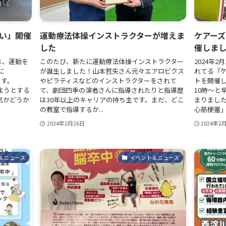
い」開催
運動療法体操インストラクターが増えま
ケアー
した
催しま
操は、運動を
このたび、新たに運動療法体操インストラクター
2024年
に
が誕生しました！山本哲矢さん元々エアロビクス
れてる『
ます。
やピラティスなどのインストラクターをされて
トを開催し
きようとする
て、劇団四季の演者さんに指導されたりと指導歴
10時～と
気かどうか
は30年以上のキャリアの持ち主です。まだ、どこ
まりまし
の教室で指導するか...
心筋梗塞」の
2024年2月26日
2024年2
＆ニュース
イベント＆ニュース