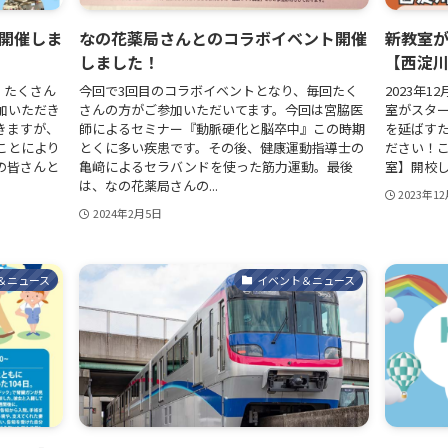
開催しま
なの花薬局さんとのコラボイベント開催
新教室が
しました！
【西淀
】たくさん
今回で3回目のコラボイベントとなり、毎回たく
2023年1
加いただき
さんの方がご参加いただいてます。今回は宮脇医
室がスタ
きますが、
師によるセミナー『動脈硬化と脳卒中』この時期
を延ばす
ことにより
とくに多い疾患です。その後、健康運動指導士の
ださい！
の皆さんと
亀﨑によるセラバンドを使った筋力運動。最後
室】開校
は、なの花薬局さんの...
2023年1
2024年2月5日
＆ニュース
イベント＆ニュース